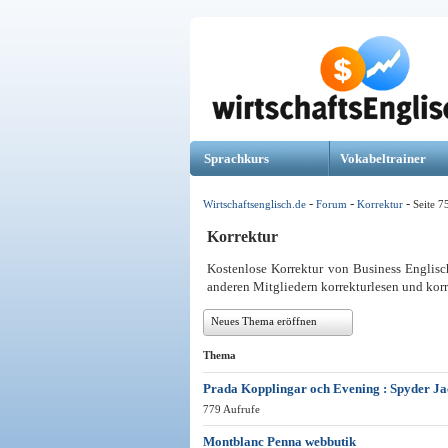
Sprachkurs
Vokabeltrainer
-
-
-
Wirtschaftsenglisch.de
Forum
Korrektur
Seite 7
Korrektur
Kostenlose Korrektur von Business Englisc
anderen Mitgliedern korrekturlesen und korr
Neues Thema eröffnen
Thema
Prada Kopplingar och Evening : Spyder Ja
779 Aufrufe
Montblanc Penna webbutik