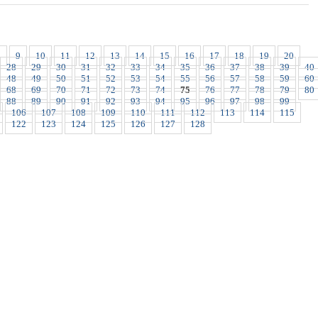
8
9
10
11
12
13
14
15
16
17
18
19
20
28
29
30
31
32
33
34
35
36
37
38
39
40
48
49
50
51
52
53
54
55
56
57
58
59
60
68
69
70
71
72
73
74
75
76
77
78
79
80
88
89
90
91
92
93
94
95
96
97
98
99
106
107
108
109
110
111
112
113
114
115
122
123
124
125
126
127
128