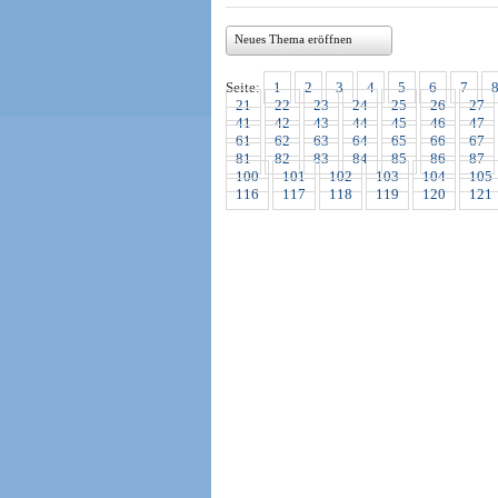
Neues Thema eröffnen
Seite:
1
2
3
4
5
6
7
21
22
23
24
25
26
27
41
42
43
44
45
46
47
61
62
63
64
65
66
67
81
82
83
84
85
86
87
100
101
102
103
104
105
116
117
118
119
120
121