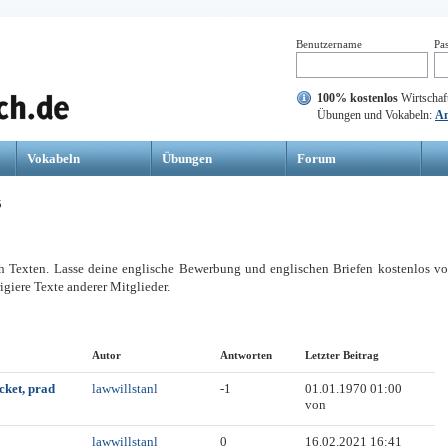
Benutzername
Pa
100% kostenlos
Wirtschaft
Übungen und Vokabeln:
A
Vokabeln
Übungen
Forum
5
h Texten. Lasse deine englische Bewerbung und englischen Briefen kostenlos v
igiere Texte anderer Mitglieder.
Autor
Antworten
Letzter Beitrag
cket, prad
lawwillstanl
-1
01.01.1970 01:00
von
lawwillstanl
0
16.02.2021 16:41