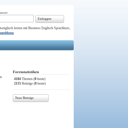
sswort
Einloggen
senglisch lernen mit Business Englisch Sprachkurs,
nmeldung
Forenstatistiken
on
4184
Themen (
0
heute)
2155
Beiträge (
0
heute)
Neue Beiträge