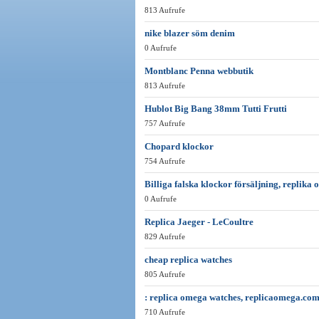
813 Aufrufe
nike blazer söm denim
0 Aufrufe
Montblanc Penna webbutik
813 Aufrufe
Hublot Big Bang 38mm Tutti Frutti
757 Aufrufe
Chopard klockor
754 Aufrufe
Billiga falska klockor försäljning, replika
0 Aufrufe
Replica Jaeger - LeCoultre
829 Aufrufe
cheap replica watches
805 Aufrufe
: replica omega watches, replicaomega.com
710 Aufrufe