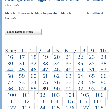
Herve Leger Madison Jagged Colorblocked Dress [her
lawwillstanl
414 Aufrufe
Moncler Nouveautés: Moncler pas cher , Moncler ,
lawwillstanl
0 Aufrufe
Neues Thema eröffnen
Seite:
1
2
3
4
5
6
7
8
9
10
16
17
18
19
20
21
22
23
24
30
31
32
33
34
35
36
37
38
44
45
46
47
48
49
50
51
52
58
59
60
61
62
63
64
65
66
72
73
74
75
76
77
78
79
80
86
87
88
89
90
91
92
93
94
100
101
102
103
104
105
106
111
112
113
114
115
116
117
122
123
124
125
126
127
128