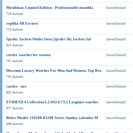
Montblanc Limited Edition : Professionelle montbla
lawwillstanl
728 Aufrufe
replika AR Factory
lawwillstanl
753 Aufrufe
Spyder Jackets Outlet Store,Spyder Ski Jackets Sal
lawwillstanl
825 Aufrufe
cartier watches for women
lawwillstanl
767 Aufrufe
Discount Luxury Watches For Men And Women, Top Bra
lawwillstanl
792 Aufrufe
cartier - ure
lawwillstanl
802 Aufrufe
EVIDENZA Collection L2.642.6.73.2 Longines watches
lawwillstanl
677 Aufrufe
Rolex Model: 118208-83208 Series Sunday calendar M
lawwillstanl
688 Aufrufe