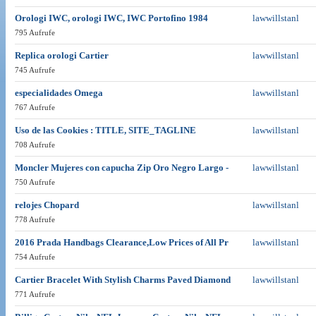
Orologi IWC, orologi IWC, IWC Portofino 1984
lawwillstanl
795 Aufrufe
Replica orologi Cartier
lawwillstanl
745 Aufrufe
especialidades Omega
lawwillstanl
767 Aufrufe
Uso de las Cookies : TITLE, SITE_TAGLINE
lawwillstanl
708 Aufrufe
Moncler Mujeres con capucha Zip Oro Negro Largo -
lawwillstanl
750 Aufrufe
relojes Chopard
lawwillstanl
778 Aufrufe
2016 Prada Handbags Clearance,Low Prices of All Pr
lawwillstanl
754 Aufrufe
Cartier Bracelet With Stylish Charms Paved Diamond
lawwillstanl
771 Aufrufe