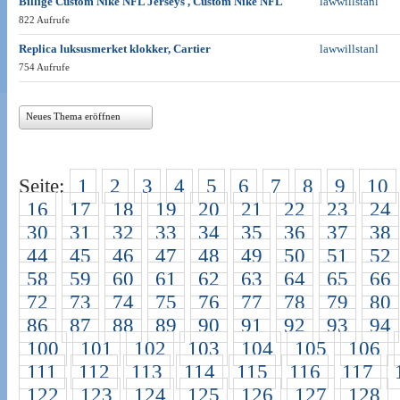
Billige Custom Nike NFL Jerseys , Custom Nike NFL
lawwillstanl
822 Aufrufe
Replica luksusmerket klokker, Cartier
lawwillstanl
754 Aufrufe
Neues Thema eröffnen
Seite:
1
2
3
4
5
6
7
8
9
10
16
17
18
19
20
21
22
23
24
30
31
32
33
34
35
36
37
38
44
45
46
47
48
49
50
51
52
58
59
60
61
62
63
64
65
66
72
73
74
75
76
77
78
79
80
86
87
88
89
90
91
92
93
94
100
101
102
103
104
105
106
111
112
113
114
115
116
117
122
123
124
125
126
127
128